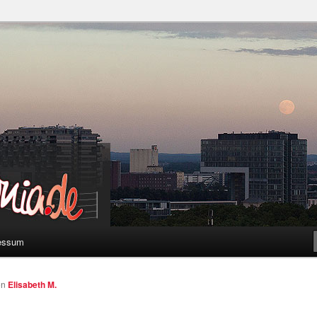
a
essum
on
Elisabeth M.