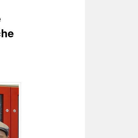
e
che