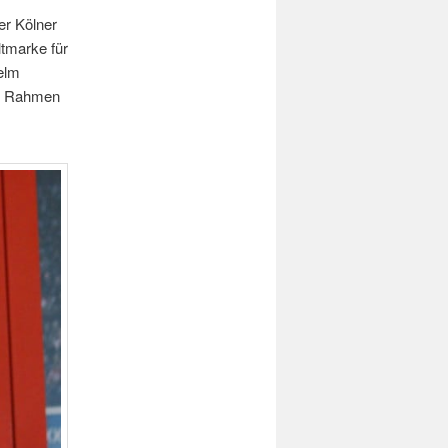
der Kölner
tmarke für
elm
im Rahmen