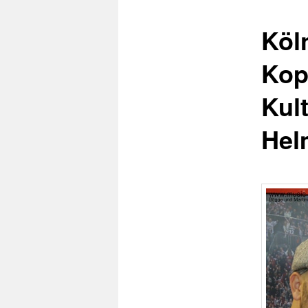
Köl
Kop
Kul
Hel