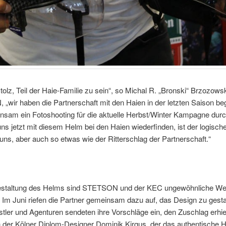
stolz, Teil der Haie-Familie zu sein“, so Michal R. „Bronski“ Brzozows
„wir haben die Partnerschaft mit den Haien in der letzten Saison b
nsam ein Fotoshooting für die aktuelle Herbst/Winter Kampagne durc
ns jetzt mit diesem Helm bei den Haien wiederfinden, ist der logisch
r uns, aber auch so etwas wie der Ritterschlag der Partnerschaft.“
estaltung des Helms sind STETSON und der KEC ungewöhnliche W
Im Juni riefen die Partner gemeinsam dazu auf, das Design zu gesta
tler und Agenturen sendeten ihre Vorschläge ein, den Zuschlag erhie
h der Kölner Diplom-Designer Dominik Kirgus, der das authentische 