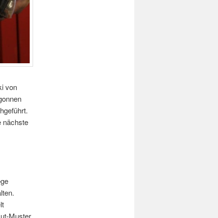
ki von
egonnen
hgeführt.
e nächste
ege
lten.
lt
Hut-Muster