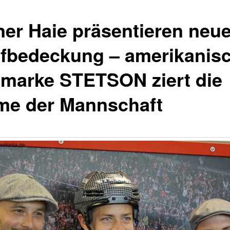
ner Haie präsentieren neu
fbedeckung – amerikanis
tmarke STETSON ziert die
me der Mannschaft