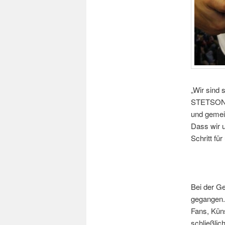
„Wir sind 
STETSON, 
und gemei
Dass wir u
Schritt fü
Bei der G
gegangen. 
Fans, Küns
schließlic