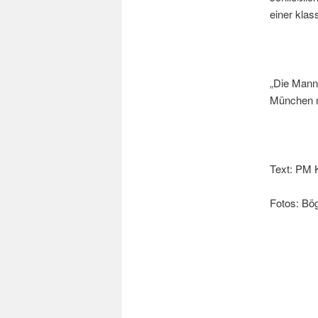
einer klas
„Die Manns
München mi
Text: PM 
Fotos: Bö