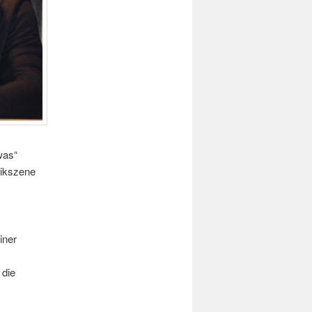
was“
sikszene
iner
 die