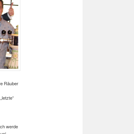
re Räuber
„letzte“
ich werde
uni