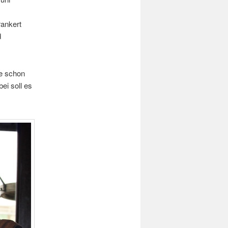
rankert
d
ie schon
ei soll es