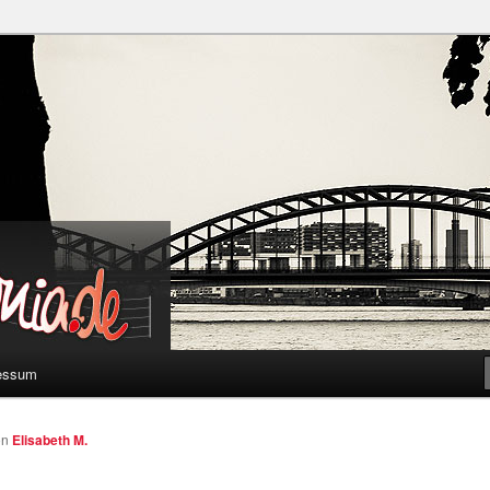
a
essum
on
Elisabeth M.