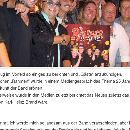
g im Vorfeld so einiges zu berichten und „Gäste“ anzukündigen.
ichen „Rahmen“ wurde in einem Mediengespräch das Thema 25 Jah
kunft der Band erörtert.
erweise wurde in den Medien zuletzt berichtet das Neuss zuletzt das 
on Karl-Heinz Brand wäre.
timmt, ich werde mich so langsam aus der Band verabschieden, aber 
kommende Session mit von der Partie sein und im nächsten Jahr im J