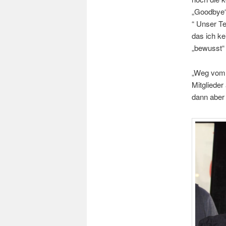
„Goodbye“
“ Unser Te
das ich k
„bewusst“ 
„Weg vom F
Mitglieder
dann aber 