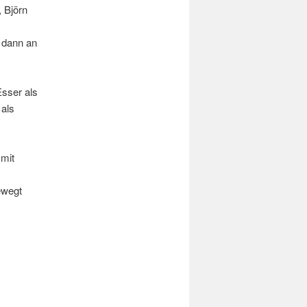
, Björn
e dann an
Esser als
 als
 mit
ewegt