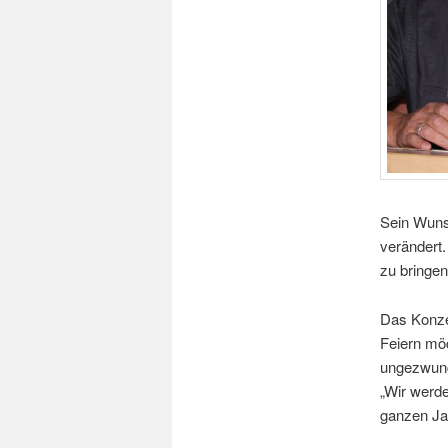
Sein Wuns
verändert
zu bringen
Das Konzer
Feiern möc
ungezwun
„Wir werd
ganzen Ja