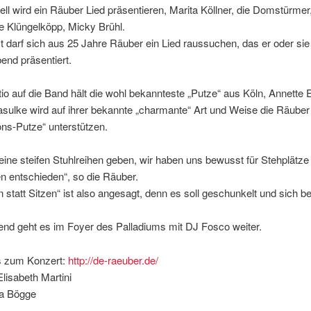
rell wird ein Räuber Lied präsentieren, Marita Köllner, die Domstürmer
e Klüngelköpp, Micky Brühl.
 darf sich aus 25 Jahre Räuber ein Lied raussuchen, das er oder si
end präsentiert.
io auf die Band hält die wohl bekannteste „Putze“ aus Köln, Annette 
ulke wird auf ihrer bekannte „charmante“ Art und Weise die Räuber
ns-Putze“ unterstützen.
eine steifen Stuhlreihen geben, wir haben uns bewusst für Stehplätze
n entschieden“, so die Räuber.
 statt Sitzen“ ist also angesagt, denn es soll geschunkelt und sich b
end geht es im Foyer des Palladiums mit DJ Fosco weiter.
s zum Konzert:
http://de-raeuber.de/
lisabeth Martini
ja Bögge