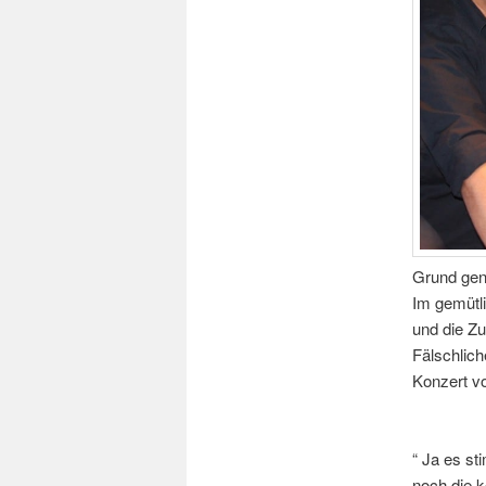
Grund genu
Im gemütl
und die Zu
Fälschlich
Konzert v
“ Ja es s
noch die 