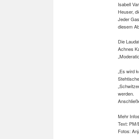
Isabell Va
Heuser, di
Jeder Gast
diesem Ab
Die Laudat
Achnes Kas
„Moderatio
„Es wird k
Stehtische
„Schwitzen
werden.
Anschließ
Mehr Info
Text: PM/E
Fotos: An