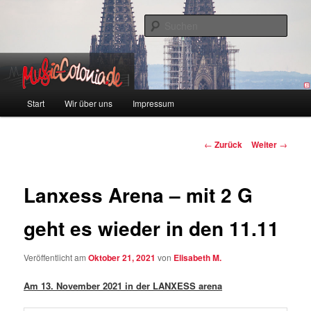
Zum
Colonia und Musik!
Inhalt
Such
wechseln
music-colonia
Hauptmenü
Start
Wir über uns
Impressum
Beitragsnavigation
←
Zurück
Weiter
→
Lanxess Arena – mit 2 G
geht es wieder in den 11.11
Veröffentlicht am
Oktober 21, 2021
von
Elisabeth M.
Am 13. November 2021 in der LANXESS arena