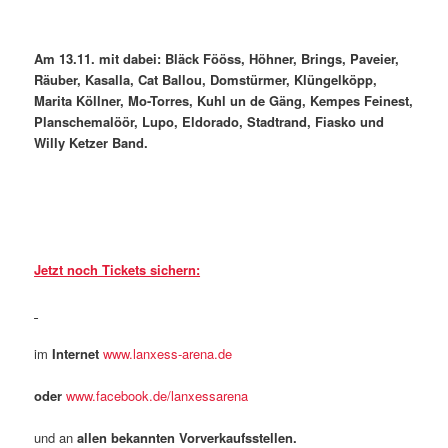
Am 13.11. mit dabei: Bläck Fööss, Höhner, Brings, Paveier,
Räuber, Kasalla, Cat Ballou, Domstürmer, Klüngelköpp,
Marita Köllner, Mo-Torres, Kuhl un de Gäng, Kempes Feinest,
Planschemalöör, Lupo, Eldorado, Stadtrand, Fiasko und
Willy Ketzer Band.
Jetzt noch Tickets sichern:
im
Internet
www.lanxess-arena.de
oder
www.facebook.de/lanxessarena
und an
allen bekannten Vorverkaufsstellen
.