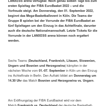
LANXESS arena verfügbar. Noch genau sieben Tage bis zum
ersten Spieltag der FIBA EuroBasket 2022 – und die
Vorfreude steigt. Am Donnerstag, den 01. September 2022,
beginnt das Mega-Basketballevent in Köln. Die Teams der
Gruppe B spielen bei der Vorrunde der FIBA EuroBasket an
fünf Spieltagen um den Einzug in das Achtelfinale, darunter
auch die deutsche Nationalmannschaft. Letzte Tickets für die
Vorrunde in der LANXESS arena können noch ergattert
werden.
Sechs Teams (
Deutschland, Frankreich, Litauen, Slowenien,
Ungarn und Bosnien und Herzegowina
) kämpfen in der
nächsten Woche vom
01.-07. September
in Köln um den Einzug
ins Achtelfinale in Berlin. Den Auftakt bildet am
Donnerstag um
14.30 Uhr
das Match
Bosnien und Herzegowina vs. Ungarn
.
Am Eröffnungstag der FIBA EuroBasket wird vor dem
Match
Frankreich vs. Deutschland
der deutsche Basketball-