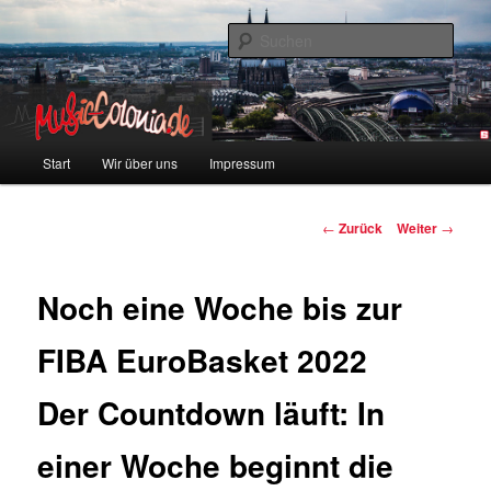
Zum
Colonia und Musik!
Inhalt
Such
wechseln
music-colonia
Hauptmenü
Start
Wir über uns
Impressum
Beitragsnavigation
←
Zurück
Weiter
→
Noch eine Woche bis zur
FIBA EuroBasket 2022
Der Countdown läuft: In
einer Woche beginnt die