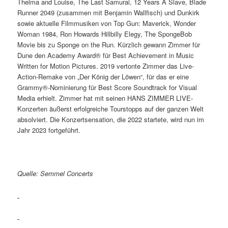
Thelma and Louise, The Last Samurai, 12 Years A Slave, Blade
Runner 2049 (zusammen mit Benjamin Wallfisch) und Dunkirk
sowie aktuelle Filmmusiken von Top Gun: Maverick, Wonder
Woman 1984, Ron Howards Hillbilly Elegy, The SpongeBob
Movie bis zu Sponge on the Run. Kürzlich gewann Zimmer für
Dune den Academy Award® für Best Achievement in Music
Written for Motion Pictures. 2019 vertonte Zimmer das Live-
Action-Remake von „Der König der Löwen“, für das er eine
Grammy®-Nominierung für Best Score Soundtrack for Visual
Media erhielt. Zimmer hat mit seinen HANS ZIMMER LIVE-
Konzerten äußerst erfolgreiche Tourstopps auf der ganzen Welt
absolviert. Die Konzertsensation, die 2022 startete, wird nun im
Jahr 2023 fortgeführt.
Quelle: Semmel Concerts