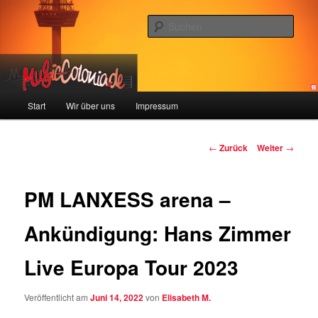
Zum
Colonia und Musik!
Inhalt
Such
wechseln
music-colonia
Hauptmenü
Start
Wir über uns
Impressum
Beitragsnavigation
←
Zurück
Weiter
→
PM LANXESS arena –
Ankündigung: Hans Zimmer
Live Europa Tour 2023
Veröffentlicht am
Juni 14, 2022
von
Elisabeth M.