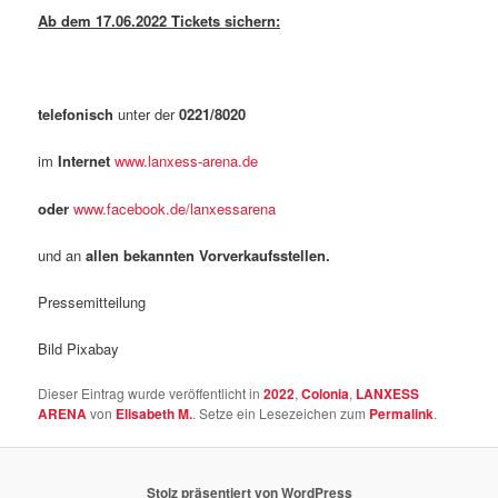
Ab dem 17.06.2022 Tickets sichern:
telefonisch
unter der
0221/8020
im
Internet
www.lanxess-arena.de
oder
www.facebook.de/lanxessarena
und an
allen bekannten Vorverkaufsstellen.
Pressemitteilung
Bild Pixabay
Dieser Eintrag wurde veröffentlicht in
2022
,
Colonia
,
LANXESS
ARENA
von
Elisabeth M.
. Setze ein Lesezeichen zum
Permalink
.
Stolz präsentiert von WordPress