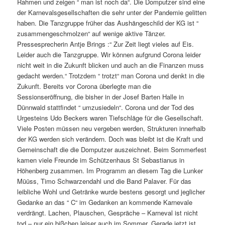
Rahmen und zeigen “ man ist noch da“. Die Domputzer sind eine
der Karnevalsgesellschaften die sehr unter der Pandemie gelitten
haben. Die Tanzgruppe früher das Aushängeschild der KG ist “
zusammengeschmolzen“ auf wenige aktive Tänzer.
Pressesprecherin Antje Brings :“ Zur Zeit liegt vieles auf Eis.
Leider auch die Tanzgruppe. Wir können aufgrund Corona leider
nicht weit in die Zukunft blicken und auch an die Finanzen muss
gedacht werden.“ Trotzdem “ trotzt“ man Corona und denkt in die
Zukunft. Bereits vor Corona überlegte man die
Sessionseröffnung, die bisher in der Josef Barten Halle in
Dünnwald stattfindet “ umzusiedeln“. Corona und der Tod des
Urgesteins Udo Beckers waren Tiefschläge für die Gesellschaft.
Viele Posten müssen neu vergeben werden, Strukturen innerhalb
der KG werden sich verändern. Doch was bleibt ist die Kraft und
Gemeinschaft die die Domputzer auszeichnet. Beim Sommerfest
kamen viele Freunde im Schützenhaus St Sebastianus in
Höhenberg zusammen. Im Programm an diesem Tag die Lunker
Müüss, Timo Schwarzendahl und die Band Palaver. Für das
leibliche Wohl und Getränke wurde bestens gesorgt und jeglicher
Gedanke an das “ C“ im Gedanken an kommende Karnevale
verdrängt. Lachen, Plauschen, Gespräche – Karneval ist nicht
tod – nur ein bißchen leiser auch im Sommer. Gerade jetzt ist