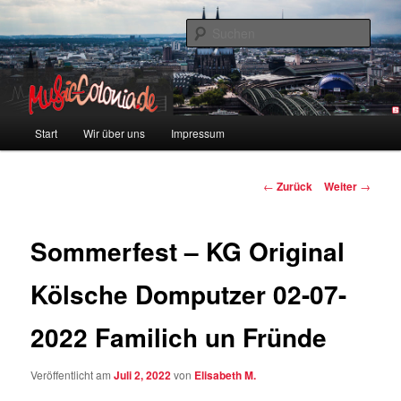
Zum
Colonia und Musik!
Inhalt
Such
wechseln
music-colonia
Hauptmenü
Start
Wir über uns
Impressum
Beitragsnavigation
←
Zurück
Weiter
→
Sommerfest – KG Original
Kölsche Domputzer 02-07-
2022 Familich un Fründe
Veröffentlicht am
Juli 2, 2022
von
Elisabeth M.