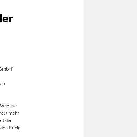
der
d GmbH“
ste
 Weg zur
neut mehr
rt die
den Erfolg