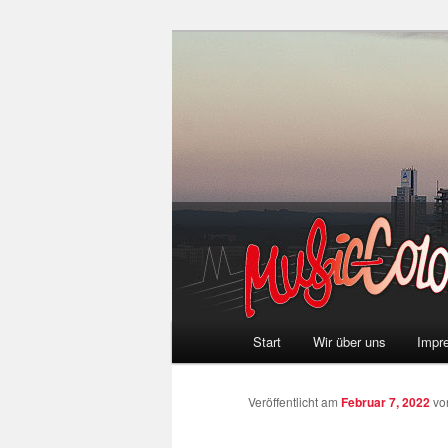
Zum
Colonia und Musik!
Inhalt
wechseln
music-coloni
Hauptmenü
Start
Wir über uns
Impr
Veröffentlicht am
Februar 7, 2022
v