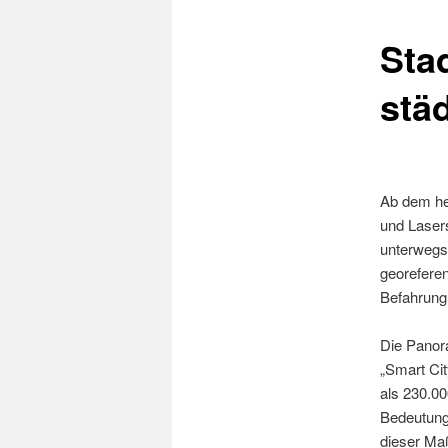
Stad
stä
Ab dem heu
und Laser
unterwegs.
georefere
Befahrung
Die Panor
„Smart Ci
als 230.00
Bedeutung 
dieser Ma