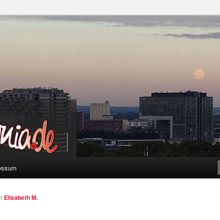
a
essum
on
Elisabeth M.