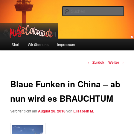
Zum
Colonia und Musik!
Inhalt
Such
wechseln
music-colonia
Hauptmenü
Start
Wir über uns
Impressum
Beitragsnavigation
←
Zurück
Weiter
→
Blaue Funken in China – ab
nun wird es BRAUCHTUM
Veröffentlicht am
August 28, 2018
von
Elisabeth M.