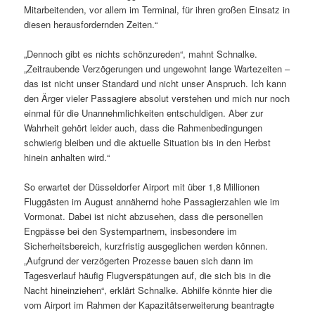
Mitarbeitenden, vor allem im Terminal, für ihren großen Einsatz in
diesen herausfordernden Zeiten.“
„Dennoch gibt es nichts schönzureden“, mahnt Schnalke.
„Zeitraubende Verzögerungen und ungewohnt lange Wartezeiten –
das ist nicht unser Standard und nicht unser Anspruch. Ich kann
den Ärger vieler Passagiere absolut verstehen und mich nur noch
einmal für die Unannehmlichkeiten entschuldigen. Aber zur
Wahrheit gehört leider auch, dass die Rahmenbedingungen
schwierig bleiben und die aktuelle Situation bis in den Herbst
hinein anhalten wird.“
So erwartet der Düsseldorfer Airport mit über 1,8 Millionen
Fluggästen im August annähernd hohe Passagierzahlen wie im
Vormonat. Dabei ist nicht abzusehen, dass die personellen
Engpässe bei den Systempartnern, insbesondere im
Sicherheitsbereich, kurzfristig ausgeglichen werden können.
„Aufgrund der verzögerten Prozesse bauen sich dann im
Tagesverlauf häufig Flugverspätungen auf, die sich bis in die
Nacht hineinziehen“, erklärt Schnalke. Abhilfe könnte hier die
vom Airport im Rahmen der Kapazitätserweiterung beantragte