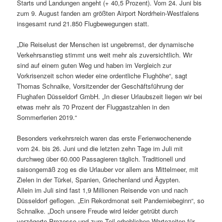
Starts und Landungen angeht (+ 40,5 Prozent). Vom 24. Juni bis
zum 9. August fanden am größten Airport Nordrhein-Westfalens
insgesamt rund 21.850 Flugbewegungen statt.
„Die Reiselust der Menschen ist ungebremst, der dynamische
Verkehrsanstieg stimmt uns weit mehr als zuversichtlich. Wir
sind auf einem guten Weg und haben im Vergleich zur
Vorkrisenzeit schon wieder eine ordentliche Flughöhe“, sagt
Thomas Schnalke, Vorsitzender der Geschäftsführung der
Flughafen Düsseldorf GmbH. „In dieser Urlaubszeit liegen wir bei
etwas mehr als 70 Prozent der Fluggastzahlen in den
Sommerferien 2019.“
Besonders verkehrsreich waren das erste Ferienwochenende
vom 24. bis 26. Juni und die letzten zehn Tage im Juli mit
durchweg über 60.000 Passagieren täglich. Traditionell und
saisongemäß zog es die Urlauber vor allem ans Mittelmeer, mit
Zielen in der Türkei, Spanien, Griechenland und Ägypten.
Allein im Juli sind fast 1,9 Millionen Reisende von und nach
Düsseldorf geflogen. „Ein Rekordmonat seit Pandemiebeginn“, so
Schnalke. „Doch unsere Freude wird leider getrübt durch
verzögerte Prozesse und zum Teil erheblichen Wartezeiten für