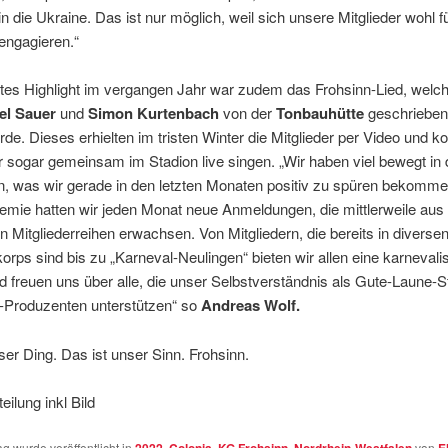
 in die Ukraine. Das ist nur möglich, weil sich unsere Mitglieder wohl 
 engagieren.“
utes Highlight im vergangen Jahr war zudem das Frohsinn-Lied, welc
l Sauer
und
Simon Kurtenbach
von der
Tonbauhütte
geschrieben
rde. Dieses erhielten im tristen Winter die Mitglieder per Video und k
 sogar gemeinsam im Stadion live singen. „Wir haben viel bewegt in 
n, was wir gerade in den letzten Monaten positiv zu spüren bekomm
emie hatten wir jeden Monat neue Anmeldungen, die mittlerweile aus
 Mitgliederreihen erwachsen. Von Mitgliedern, die bereits in diverse
korps sind bis zu „Karneval-Neulingen“ bieten wir allen eine karnevali
 freuen uns über alle, die unser Selbstverständnis als Gute-Laune-St
n-Produzenten unterstützen“ so
Andreas Wolf.
ser Ding. Das ist unser Sinn. Frohsinn.
eilung inkl Bild
ag wurde veröffentlicht in
2022
,
Colonia
,
KG Frohsinn
,
Nordrhein-Westfalen
von
E