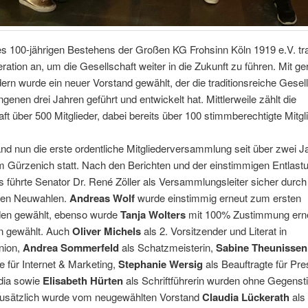
s 100-jährigen Bestehens der Großen KG Frohsinn Köln 1919 e.V. tra
ation an, um die Gesellschaft weiter in die Zukunft zu führen. Mit g
dern wurde ein neuer Vorstand gewählt, der die traditionsreiche Gesell
genen drei Jahren geführt und entwickelt hat. Mittlerweile zählt die
ft über 500 Mitglieder, dabei bereits über 100 stimmberechtigte Mitgli
nd nun die erste ordentliche Mitgliederversammlung seit über zwei J
m Gürzenich statt. Nach den Berichten und der einstimmigen Entlast
 führte Senator Dr. René Zöller als Versammlungsleiter sicher durch
den Neuwahlen.
Andreas Wolf
wurde einstimmig erneut zum ersten
den gewählt, ebenso wurde
Tanja Wolters
mit 100% Zustimmung erne
in gewählt. Auch
Oliver Michels
als 2. Vorsitzender und Literat in
nion,
Andrea Sommerfeld
als Schatzmeisterin,
Sabine Theunissen
e für Internet & Marketing,
Stephanie Wersig
als Beauftragte für Pr
dia sowie
Elisabeth Hürten
als Schriftführerin wurden ohne Gegens
Zusätzlich wurde vom neugewählten Vorstand
Claudia Lückerath
als