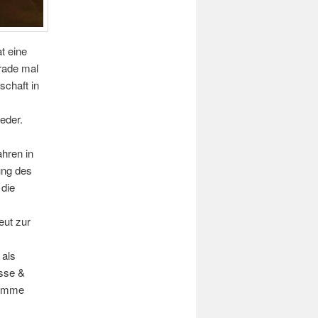
t eine
erade mal
schaft in
eder.
ahren in
ung des
 die
ut zur
als
esse &
timme