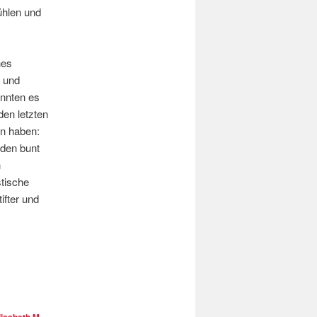
fühlen und
hes
 und
onnten es
den letzten
en haben:
 den bunt
n
stische
ifter und
lisabeth M.
.