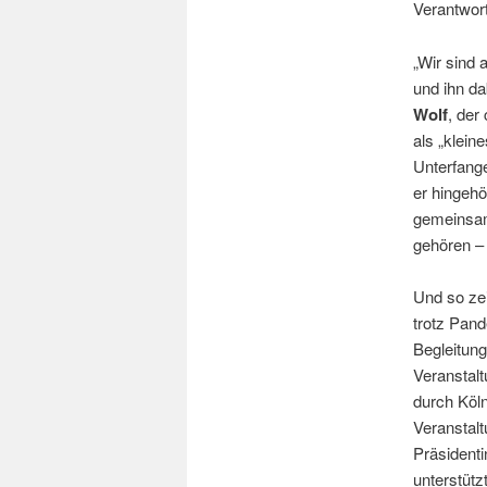
Verantwort
„Wir sind 
und ihn da
Wolf
, der
als „klein
Unterfange
er hingehör
gemeinsame
gehören – 
Und so ze
trotz Pan
Begleitun
Veranstalt
durch Köln
Veranstalt
Präsident
unterstützt