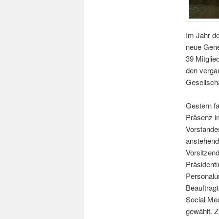
Im Jahr de
neue Gener
39 Mitglie
den vergan
Gesellscha
Gestern fa
Präsenz i
Vorstandes
anstehen
Vorsitzen
Präsident
Personalu
Beauftragt
Social Me
gewählt. 