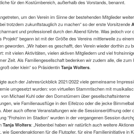
liche für den Kostümbereich, außerhalb des Vorstands, benannt.
angetreten, um den Verein im Sinne der bestehenden Mitglieder weiter
bei trotzdem zukunftstauglich zu machen“ so der erste Vorsitzende
A
 charmant und professionell durch den Abend führte. Was jedoch vor 
es Projekt“ begann ist mit der Größe des Vereins mittlerweile zu eine
n geworden. „Wir haben es geschafft, den Verein wieder dorthin zu b
t: mit vielen Aktivitäten, vielen aktiven Mitgliedern und viel frohsinnige
r Zeit. Als Familiengesellschaft bedenken wir zudem alle, die zum 
groß oder klein“ so Präsidentin
Tanja Wolters
.
igte auch der Jahresrückblick 2021/2022 viele gemeinsame Impressi
demie umgesetzt wurden: von virtuellen Stammtischen mit musikalisc
g von Michael Kuhl oder den Domstümern über gesellschaftsinterne
ungen, wie Familienausflüge in den Eifelzoo oder die jecke Bimmelba
. Aber auch offene Veranstaltungen wie die Sessionseröffnung oder d
ung “Frohsinn im Stadion“ wurden in der vergangenen Session durchg
in
Tanja Wolters
: „Nebenbei haben wir natürlich auch weitere Aktione
, wie Spendenaktionen für die Flutopfer, für eine Familieninitiative in K