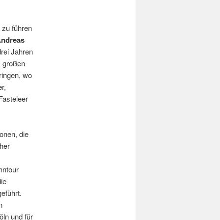
 zu führen
ndreas
drei Jahren
m großen
ringen, wo
r,
Fasteleer
onen, die
her
hntour
ie
eführt.
n
öln und für