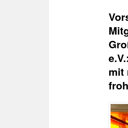
Vor
Mit
Gro
e.V.
mit
froh