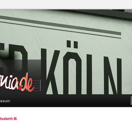
a
essum
lisabeth M.