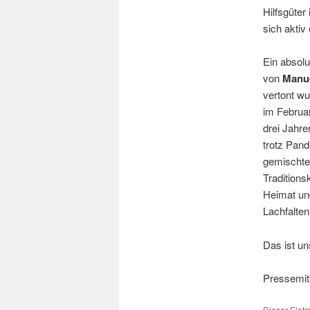
Hilfsgüter
sich aktiv
Ein absol
von
Manue
vertont wu
im Februar
drei Jahre
trotz Pand
gemischten
Traditions
Heimat und
Lachfalte
Das ist un
Pressemitt
Dieser Eintr