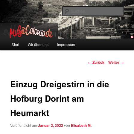
Zum
Colonia und Musik!
Inhalt
Such
wechseln
music-colonia
Hauptmenü
Start
Wir über uns
Impressum
Beitragsnavigation
←
Zurück
Weiter
→
Einzug Dreigestirn in die
Hofburg Dorint am
Heumarkt
Veröffentlicht am
Januar 2, 2022
von
Elisabeth M.