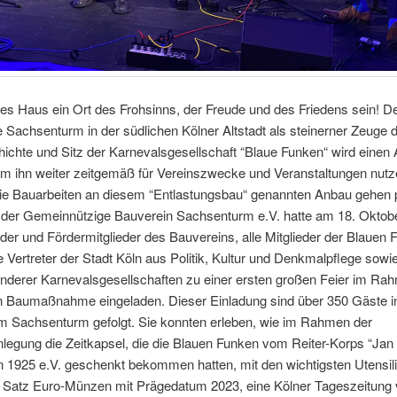
s Haus ein Ort des Frohsinns, der Freude und des Friedens sein! D
e Sachsenturm in der südlichen Kölner Altstadt als steinerner Zeuge 
ichte und Sitz der Karnevalsgesellschaft “Blaue Funken“ wird einen
um ihn weiter zeitgemäß für Vereinszwecke und Veranstaltungen nutz
ie Bauarbeiten an diesem “Entlastungsbau“ genannten Anbau gehen
 der Gemeinnützige Bauverein Sachsenturm e.V. hatte am 18. Oktob
ieder und Fördermitglieder des Bauvereins, alle Mitglieder der Blauen
e Vertreter der Stadt Köln aus Politik, Kultur und Denkmalpflege sowie
anderer Karnevalsgesellschaften zu einer ersten großen Feier im Ra
en Baumaßnahme eingeladen. Dieser Einladung sind über 350 Gäste i
am Sachsenturm gefolgt. Sie konnten erleben, wie im Rahmen der
legung die Zeitkapsel, die die Blauen Funken vom Reiter-Korps “Jan
 1925 e.V. geschenkt bekommen hatten, mit den wichtigsten Utensilie
n Satz Euro-Münzen mit Prägedatum 2023, eine Kölner Tageszeitung