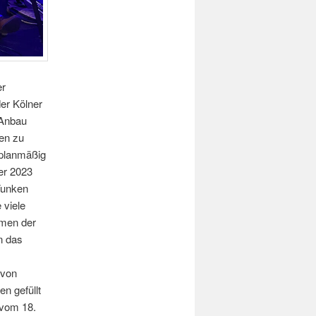
er
der Kölner
 Anbau
en zu
 planmäßig
er 2023
 Funken
 viele
hmen der
n das
 von
n gefüllt
 vom 18.