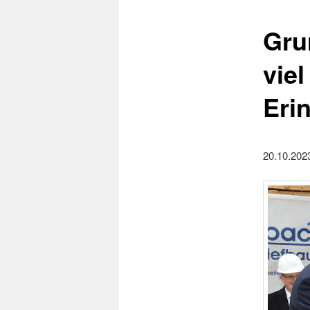
Gru
viel
Eri
20.10.202