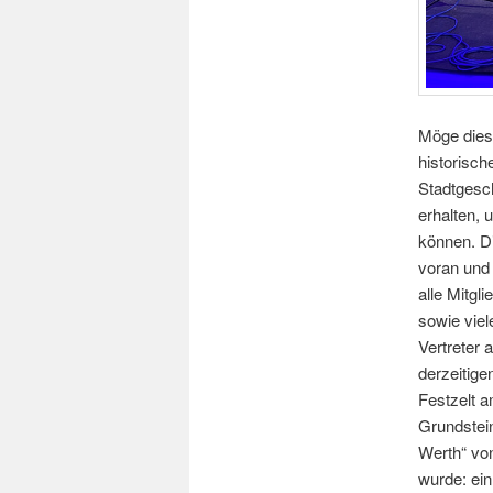
Möge diese
historisch
Stadtgesch
erhalten, 
können. D
voran und
alle Mitgl
sowie viel
Vertreter 
derzeitig
Festzelt 
Grundstein
Werth“ von
wurde: ei