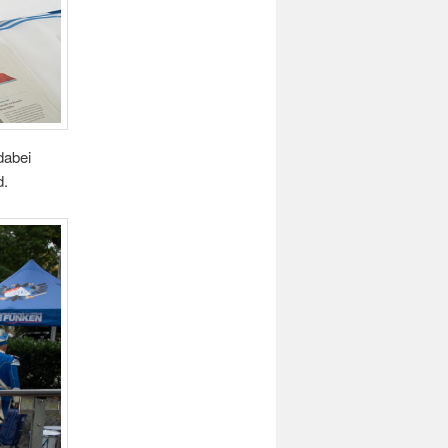
dabei
d.