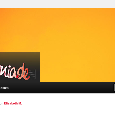
a
essum
von
Elisabeth M.