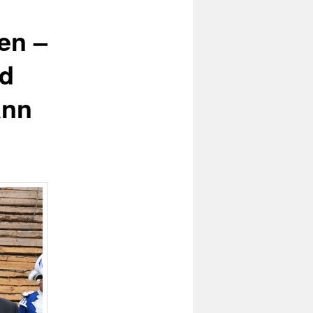
en –
nd
ann