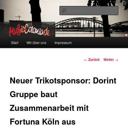
Zum
Colonia und Musik!
Inhalt
Such
wechseln
music-colonia
Hauptmenü
Start
Wir über uns
Impressum
Beitragsnavigation
←
Zurück
Weiter
→
Neuer Trikotsponsor: Dorint
Gruppe baut
Zusammenarbeit mit
Fortuna Köln aus