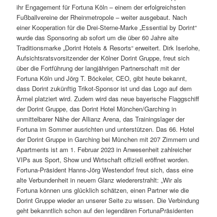
ihr Engagement für Fortuna Köln – einem der erfolgreichsten
Fußballvereine der Rheinmetropole – weiter ausgebaut. Nach
einer Kooperation für die Drei-Sterne-Marke „Essential by Dorint“
wurde das Sponsoring ab sofort um die über 60 Jahre alte
Traditionsmarke „Dorint Hotels & Resorts“ erweitert. Dirk Iserlohe,
Aufsichtsratsvorsitzender der Kölner Dorint Gruppe, freut sich
über die Fortführung der langjährigen Partnerschaft mit der
Fortuna Köln und Jörg T. Böckeler, CEO, gibt heute bekannt,
dass Dorint zukünftig Trikot-Sponsor ist und das Logo auf dem
Ärmel platziert wird. Zudem wird das neue bayerische Flaggschiff
der Dorint Gruppe, das Dorint Hotel München/Garching in
unmittelbarer Nähe der Allianz Arena, das Trainingslager der
Fortuna im Sommer ausrichten und unterstützen. Das 66. Hotel
der Dorint Gruppe in Garching bei München mit 207 Zimmern und
Apartments ist am 1. Februar 2023 in Anwesenheit zahlreicher
VIPs aus Sport, Show und Wirtschaft offiziell eröffnet worden.
Fortuna-Präsident Hanns-Jörg Westendorf freut sich, dass eine
alte Verbundenheit in neuem Glanz wiedererstrahlt: „Wir als
Fortuna können uns glücklich schätzen, einen Partner wie die
Dorint Gruppe wieder an unserer Seite zu wissen. Die Verbindung
geht bekanntlich schon auf den legendären FortunaPräsidenten