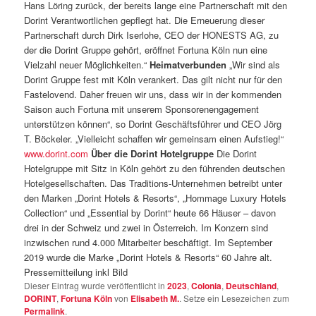
Hans Löring zurück, der bereits lange eine Partnerschaft mit den
Dorint Verantwortlichen gepflegt hat. Die Erneuerung dieser
Partnerschaft durch Dirk Iserlohe, CEO der HONESTS AG, zu
der die Dorint Gruppe gehört, eröffnet Fortuna Köln nun eine
Vielzahl neuer Möglichkeiten.“
Heimatverbunden
„Wir sind als
Dorint Gruppe fest mit Köln verankert. Das gilt nicht nur für den
Fastelovend. Daher freuen wir uns, dass wir in der kommenden
Saison auch Fortuna mit unserem Sponsorenengagement
unterstützen können“, so Dorint Geschäftsführer und CEO Jörg
T. Böckeler. „Vielleicht schaffen wir gemeinsam einen Aufstieg!“
www.dorint.com
Über die Dorint Hotelgruppe
Die Dorint
Hotelgruppe mit Sitz in Köln gehört zu den führenden deutschen
Hotelgesellschaften. Das Traditions-Unternehmen betreibt unter
den Marken „Dorint Hotels & Resorts“, „Hommage Luxury Hotels
Collection“ und „Essential by Dorint“ heute 66 Häuser – davon
drei in der Schweiz und zwei in Österreich. Im Konzern sind
inzwischen rund 4.000 Mitarbeiter beschäftigt. Im September
2019 wurde die Marke „Dorint Hotels & Resorts“ 60 Jahre alt.
Pressemitteilung inkl Bild
Dieser Eintrag wurde veröffentlicht in
2023
,
Colonia
,
Deutschland
,
DORINT
,
Fortuna Köln
von
Elisabeth M.
. Setze ein Lesezeichen zum
Permalink
.