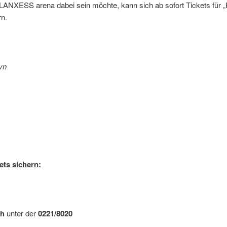
r LANXESS arena dabei sein möchte, kann sich ab sofort Tickets für „
rn.
yn
ets sichern:
ch
unter der
0221/8020