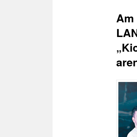
Am 
LAN
„Ki
are