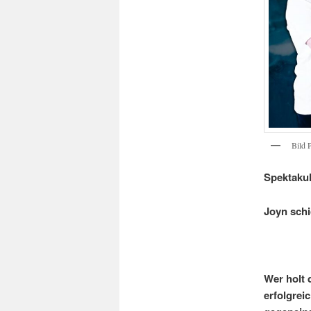
Bild
Spektakul
Joyn schi
Wer holt 
erfolgrei