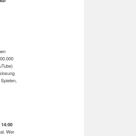
auf
hen
700.000
uTube)
uslosung
 Spielen,
b
14:00
al. Wer