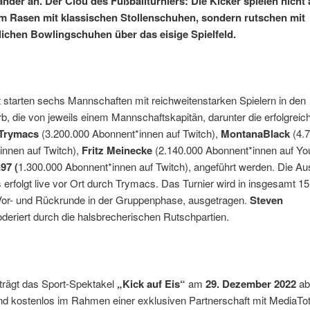
nder an. Der Clou des Fußballturniers: Die Kicker spielen nicht 
m Rasen mit klassischen Stollenschuhen, sondern rutschen mit
chen Bowlingschuhen über das eisige Spielfeld.
starten sechs Mannschaften mit reichweitenstarken Spielern in den
, die von jeweils einem Mannschaftskapitän, darunter die erfolgreic
Trymacs
(3.200.000 Abonnent*innen auf Twitch),
MontanaBlack
(4.
innen auf Twitch),
Fritz Meinecke
(2.140.000 Abonnent*innen auf Yo
97 (
1.300.000 Abonnent*innen auf Twitch), angeführt werden. Die A
erfolgt live vor Ort durch Trymacs. Das Turnier wird in insgesamt 15
 Vor- und Rückrunde in der Gruppenphase, ausgetragen.
Steven
eriert durch die halsbrecherischen Rutschpartien.
trägt das Sport-Spektakel
„Kick auf Eis“
am
29. Dezember 2022
a
nd kostenlos im Rahmen einer exklusiven Partnerschaft mit MediaTot