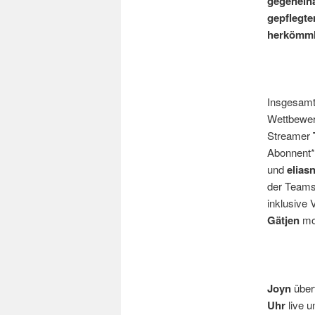
gegeneina
gepflegte
herkömmli
Insgesamt 
Wettbewerb
Streamer
Abonnent*
und
eliasn
der Teams 
inklusive
Gätjen
mod
Joyn
über
Uhr
live u