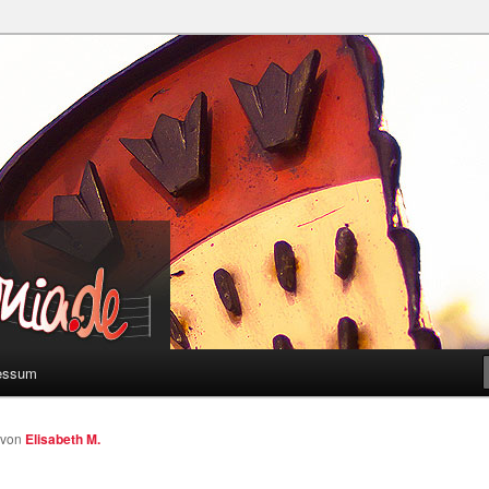
a
essum
von
Elisabeth M.