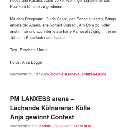
Fööss und Kasalla. Auch Volker Weininger schaffte es das
Publikum für sich zu gewinnen.
Mit dem Dreigestirn, Guido Cantz, den Rezag Husaren, Brings
endete der Abend, ehe Norbert Conrad „ Am Dom zo Kölle“
anstimmte und auch der letzte harte Karnevalist ging mit einer
Träne im Knopfloch nach Hause.
Text: Elisabeth Martini
Fotos: Anja Bögge
Veröffentlicht unter
2026
,
Colonia
,
Karneval
,
Prinzen-Garde
PM LANXESS arena –
Lachende Kölnarena: Kölle
Anja gewinnt Contest
Veröffentlicht am
Februar 9, 2026
von
Elisabeth M.