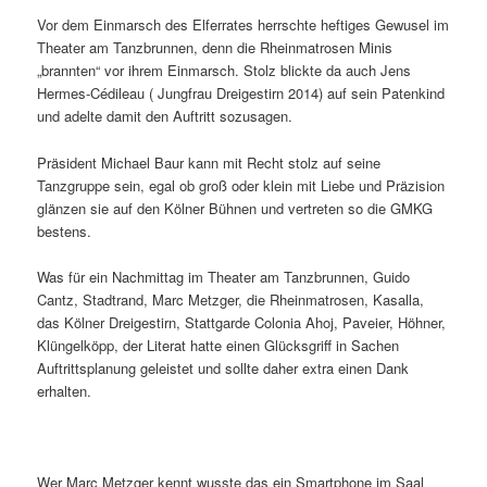
Vor dem Einmarsch des Elferrates herrschte heftiges Gewusel im
Theater am Tanzbrunnen, denn die Rheinmatrosen Minis
„brannten“ vor ihrem Einmarsch. Stolz blickte da auch Jens
Hermes-Cédileau ( Jungfrau Dreigestirn 2014) auf sein Patenkind
und adelte damit den Auftritt sozusagen.
Präsident Michael Baur kann mit Recht stolz auf seine
Tanzgruppe sein, egal ob groß oder klein mit Liebe und Präzision
glänzen sie auf den Kölner Bühnen und vertreten so die GMKG
bestens.
Was für ein Nachmittag im Theater am Tanzbrunnen, Guido
Cantz, Stadtrand, Marc Metzger, die Rheinmatrosen, Kasalla,
das Kölner Dreigestirn, Stattgarde Colonia Ahoj, Paveier, Höhner,
Klüngelköpp, der Literat hatte einen Glücksgriff in Sachen
Auftrittsplanung geleistet und sollte daher extra einen Dank
erhalten.
Wer Marc Metzger kennt wusste das ein Smartphone im Saal