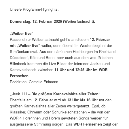
Unsere Programm-Highlights:
Donnerstag, 12. Februar 2026 (Weiberfastnacht):
„Weiber live“
Passend zur Weiberfastnacht geht’s an diesem
12. Februar
mit
„Weiber live“
weiter, denn überall im Westen beginnt der
Straßenkarneval. Aus den närrischen Hochburgen im Rheinland,
Düsseldorf, Köln und Bonn, aber auch aus dem westfälischen
Billerbeck kommen die Live-Bilder der feiernden Jecken und
Karnevalsbands zwischen
11 Uhr und 12:45 Uhr im WDR
Fernsehen.
Redaktion: Cornelia Eidmann
„Jeck 111 – Die größten Karnevalshits aller Zeiten“
Ebenfalls am
12. Februar
wird ab
13 Uhr bis 16 Uhr
mit den
größten Karnevalshits aller Zeiten weitergetanzt. Egal, ob
Klassiker, Ohrwurm oder Schunkelschätzchen – die von den
WDR 4 Hörerinnen und Hörern gevoteten Songs werden für
ausgelassene Stimmung sorgen. Das
WDR Fernsehen
zeigt den