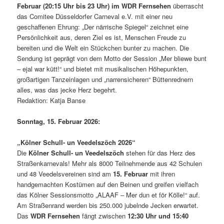
Februar (20:15 Uhr bis 23 Uhr) im WDR Fernsehen
überrascht
das Comitee Düsseldorfer Carneval e.V. mit einer neu
geschaffenen Ehrung: „Der närrische Spiegel“ zeichnet eine
Persönlichkeit aus, deren Ziel es ist, Menschen Freude zu
bereiten und die Welt ein Stückchen bunter zu machen. Die
Sendung ist geprägt von dem Motto der Session „Mer bliewe bunt
– ejal war kütt!“ und bietet mit musikalischen Höhepunkten,
großartigen Tanzeinlagen und „narrensicheren“ Büttenrednern
alles, was das jecke Herz begehrt.
Redaktion: Katja Banse
Sonntag, 15. Februar 2026:
„Kölner Schull- un Veedelszöch 2026“
Die
Kölner Schull- un Veedelszöch
stehen für das Herz des
Straßenkarnevals! Mehr als 8000 Teilnehmende aus 42 Schulen
und 48 Veedelsvereinen sind am
15. Februar
mit ihren
handgemachten Kostümen auf den Beinen und greifen vielfach
das Kölner Sessionsmotto „ALAAF – Mer dun et för Kölle!“ auf.
Am Straßenrand werden bis 250.000 jubelnde Jecken erwartet.
Das
WDR Fernsehen
fängt zwischen
12:30 Uhr und 15:40