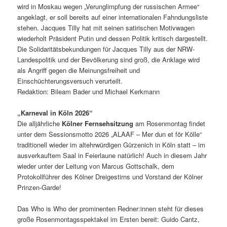
wird in Moskau wegen „Verunglimpfung der russischen Armee“
angeklagt, er soll bereits auf einer internationalen Fahndungsliste
stehen. Jacques Tilly hat mit seinen satirischen Motivwagen
wiederholt Präsident Putin und dessen Politik kritisch dargestellt.
Die Solidaritätsbekundungen für Jacques Tilly aus der NRW-
Landespolitik und der Bevölkerung sind groß, die Anklage wird
als Angriff gegen die Meinungsfreiheit und
Einschüchterungsversuch verurteilt.
Redaktion: Bileam Bader und Michael Kerkmann
„Karneval in Köln 2026“
Die alljährliche
Kölner Fernsehsitzung
am Rosenmontag findet
unter dem Sessionsmotto 2026 „ALAAF – Mer dun et för Kölle“
traditionell wieder im altehrwürdigen Gürzenich in Köln statt – im
ausverkauftem Saal in Feierlaune natürlich! Auch in diesem Jahr
wieder unter der Leitung von Marcus Gottschalk, dem
Protokollführer des Kölner Dreigestirns und Vorstand der Kölner
Prinzen-Garde!
Das Who is Who der prominenten Redner:innen steht für dieses
große Rosenmontagsspektakel im Ersten bereit: Guido Cantz,