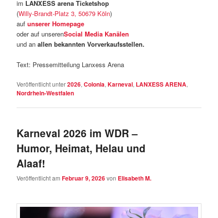
im
LANXESS arena Ticketshop
(
Willy-Brandt-Platz 3, 50679 Köln
)
auf
unserer Homepage
oder auf unseren
Social Media Kanälen
und an
allen bekannten Vorverkaufsstellen.
Text: Pressemitteilung Lanxess Arena
Veröffentlicht unter
2026
,
Colonia
,
Karneval
,
LANXESS ARENA
,
Nordrhein-Westfalen
Karneval 2026 im WDR –
Humor, Heimat, Helau und
Alaaf!
Veröffentlicht am
Februar 9, 2026
von
Elisabeth M.