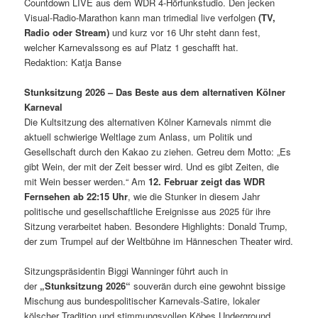
Countdown LIVE aus dem WDR 4-Hörfunkstudio. Den jecken
Visual-Radio-Marathon kann man trimedial live verfolgen
(TV,
Radio oder Stream)
und kurz vor 16 Uhr steht dann fest,
welcher Karnevalssong es auf Platz 1 geschafft hat.
Redaktion: Katja Banse
Stunksitzung 2026
–
Das Beste aus dem alternativen Kölner
Karneval
Die Kultsitzung des alternativen Kölner Karnevals nimmt die
aktuell schwierige Weltlage zum Anlass, um Politik und
Gesellschaft durch den Kakao zu ziehen. Getreu dem Motto: „Es
gibt Wein, der mit der Zeit besser wird. Und es gibt Zeiten, die
mit Wein besser werden.“ Am
12. Februar zeigt das WDR
Fernsehen ab 22:15 Uhr
, wie die Stunker in diesem Jahr
politische und gesellschaftliche Ereignisse aus 2025 für ihre
Sitzung verarbeitet haben. Besondere Highlights: Donald Trump,
der zum Trumpel auf der Weltbühne im Hänneschen Theater wird.
Sitzungspräsidentin Biggi Wanninger führt auch in
der
„Stunksitzung 2026“
souverän durch eine gewohnt bissige
Mischung aus bundespolitischer Karnevals-Satire, lokaler
kölscher Tradition und stimmungsvollen Köbes Underground