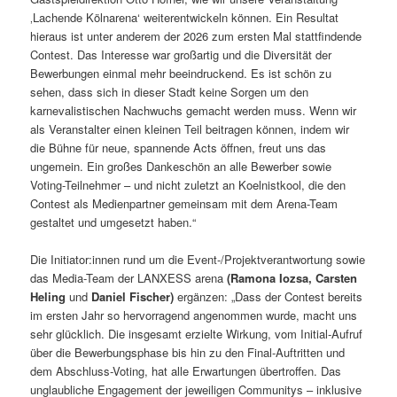
‚Lachende Kölnarena‘ weiterentwickeln können. Ein Resultat
hieraus ist unter anderem der 2026 zum ersten Mal stattfindende
Contest. Das Interesse war großartig und die Diversität der
Bewerbungen einmal mehr beeindruckend. Es ist schön zu
sehen, dass sich in dieser Stadt keine Sorgen um den
karnevalistischen Nachwuchs gemacht werden muss. Wenn wir
als Veranstalter einen kleinen Teil beitragen können, indem wir
die Bühne für neue, spannende Acts öffnen, freut uns das
ungemein. Ein großes Dankeschön an alle Bewerber sowie
Voting-Teilnehmer – und nicht zuletzt an Koelnistkool, die den
Contest als Medienpartner gemeinsam mit dem Arena-Team
gestaltet und umgesetzt haben.“
Die Initiator:innen rund um die Event-/Projektverantwortung sowie
das Media-Team der LANXESS arena
(Ramona Iozsa, Carsten
Heling
und
Daniel Fischer)
ergänzen: „Dass der Contest bereits
im ersten Jahr so hervorragend angenommen wurde, macht uns
sehr glücklich. Die insgesamt erzielte Wirkung, vom Initial-Aufruf
über die Bewerbungsphase bis hin zu den Final-Auftritten und
dem Abschluss-Voting, hat alle Erwartungen übertroffen. Das
unglaubliche Engagement der jeweiligen Communitys – inklusive