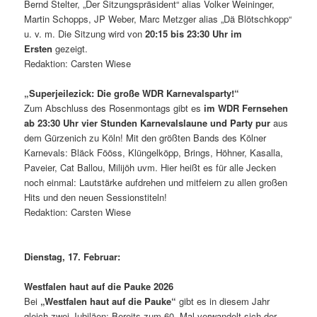
Bernd Stelter, „Der Sitzungspräsident“ alias Volker Weininger,
Martin Schopps, JP Weber, Marc Metzger alias „Dä Blötschkopp“
u. v. m. Die Sitzung wird von
20:15 bis 23:30 Uhr im
Ersten
gezeigt.
Redaktion: Carsten Wiese
„Superjeilezick: Die große WDR Karnevalsparty!“
Zum Abschluss des Rosenmontags gibt es
im WDR Fernsehen
ab 23:30 Uhr vier Stunden Karnevalslaune und Party pur
aus
dem Gürzenich zu Köln! Mit den größten Bands des Kölner
Karnevals: Bläck Fööss, Klüngelköpp, Brings, Höhner, Kasalla,
Paveier, Cat Ballou, Milijöh uvm. Hier heißt es für alle Jecken
noch einmal: Lautstärke aufdrehen und mitfeiern zu allen großen
Hits und den neuen Sessionstiteln!
Redaktion: Carsten Wiese
Dienstag, 17. Februar:
Westfalen haut auf die Pauke 2026
Bei
„Westfalen haut auf die Pauke“
gibt es in diesem Jahr
gleich zwei Jubiläen: Bereits zum 60. Mal verwandelt sich der