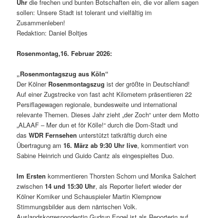
Uhr
die frechen und bunten Botschaften ein, die vor allem sagen
sollen: Unsere Stadt ist tolerant und vielfältig im
Zusammenleben!
Redaktion: Daniel Boltjes
Rosenmontag,16. Februar 2026:
„Rosenmontagszug aus Köln“
Der Kölner
Rosenmontagszug
ist der größte in Deutschland!
Auf einer Zugstrecke von fast acht Kilometern präsentieren 22
Persiflagewagen regionale, bundesweite und international
relevante Themen. Dieses Jahr zieht „der Zoch“ unter dem Motto
„ALAAF – Mer dun et för Kölle!“ durch die Dom-Stadt und
das
WDR Fernsehen
unterstützt tatkräftig durch eine
Übertragung am
16. März ab 9:30 Uhr live
, kommentiert von
Sabine Heinrich und Guido Cantz als eingespieltes Duo.
Im Ersten
kommentieren Thorsten Schorn und Monika Salchert
zwischen
14 und 15:30 Uhr
, als Reporter liefert wieder der
Kölner Komiker und Schauspieler Martin Klempnow
Stimmungsbilder aus dem närrischen Volk.
Auslandskorrespondentin Gudrun Engel ist als Reporterin auf