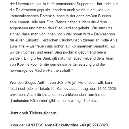
der Unterstützungs-Aufrufe prominenter Supporter – hat nicht nur
die Reichweiten gepusht, sondern auch verdeutlicht, wie viel
karnevalistisches Potenzial abseits der ganz großen Bühnen
schlummert. Alle vier Final-Bands haben zudem die Arena
abgerissen und hätten den Sieg verdient gehabt. Wir sind uns
sicher, dass man von ihnen noch viel hören wird – Dankeschön
für euren Einsatz! Herzlichen Glückwunsch zudem an Kölle Anja
zum Titel – wir freuen uns schon auf kommenden Samstag, wo
wir den Contest und euren Sieg nochmal gebührend feiern
werden. Ein großer Dank gilt natürlich abschließend dem Team
von Koelnistkool für die gemeinsame Umsetzung und die
hervorragende Medien-Partnerschaft.“
Wer den Sieges-Auftritt von „Kölle Anja“ live erleben will, kann
jetzt noch letzte Tickets für Karnevalssamstag, den 14.02.2026,
erwerben. Auch für die anderen verbleibenden Termine der
„Lachenden Kölnarena“ gibt es noch wenige Tickets.
Jetzt noch Tickets sichern:
unter der
LANXESS arena-Tickethotline
+49 (0) 221-8020