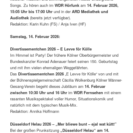
Songs. Zu hören auch im
WDR Hörfunk
am
14. Februar 2026,
15:05 Uhr bis 17:00 Uhr
und in der
ARD Mediathek und
Audiothek
(bereits jetzt verfügbar).
Redaktion: Karin Kuhn (FS) / Anja Iven (HF)
Samstag, 14. Februar 2026:
Divertissementchen 2026 – E Levve för Kölle
Im Himmel ist Party! Der frühere Kölner Oberbürgermeister und
Bundeskanzler Konrad Adenauer feiert seinen 150. Geburtstag
und mit ihm vielen ehemaligen Weggefährten.
Das
Divertissementchen 2026
„E Levve för Kölle“ von und mit
der Bühnenspielgemeinschaft Cäcilia Wolkenburg Kölner Männer-
Gesang-Verein begeht dieses Jubiläum am
14. Februar
zwischen 10:30 Uhr und 16 Uhr
im
WDR Fernsehen
mit einem
rasanten Musikspektakel voller Humor, Situationskomik und
natürlich mit dem typischen Musik-Mix.
Redaktion: Annika Hoffmann
Düsseldorf Helau 2026 – „Mer bliewe bunt – ejal wat kütt!”
Bei der großen Prunksitzung
„Düsseldorf Helau“ am 14.