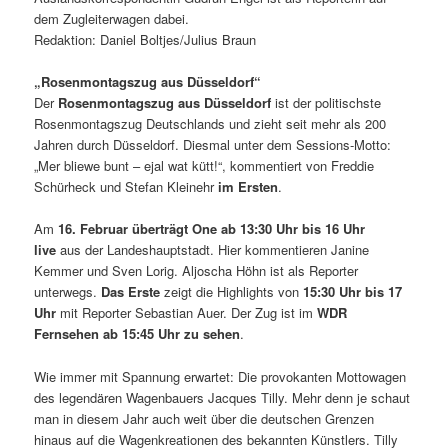
dem Zugleiterwagen dabei.
Redaktion: Daniel Boltjes/Julius Braun
„Rosenmontagszug aus Düsseldorf“
Der
Rosenmontagszug aus Düsseldorf
ist der politischste
Rosenmontagszug Deutschlands und zieht seit mehr als 200
Jahren durch Düsseldorf. Diesmal unter dem Sessions-Motto:
„Mer bliewe bunt – ejal wat kütt!“, kommentiert von Freddie
Schürheck und Stefan Kleinehr
im Ersten
.
Am
16. Februar überträgt One ab 13:30 Uhr bis 16 Uhr
live
aus der Landeshauptstadt. Hier kommentieren Janine
Kemmer und Sven Lorig. Aljoscha Höhn ist als Reporter
unterwegs.
Das Erste
zeigt die Highlights von
15:30 Uhr bis 17
Uhr
mit Reporter Sebastian Auer. Der Zug ist im
WDR
Fernsehen ab 15:45 Uhr zu sehen
.
Wie immer mit Spannung erwartet: Die provokanten Mottowagen
des legendären Wagenbauers Jacques Tilly. Mehr denn je schaut
man in diesem Jahr auch weit über die deutschen Grenzen
hinaus auf die Wagenkreationen des bekannten Künstlers. Tilly