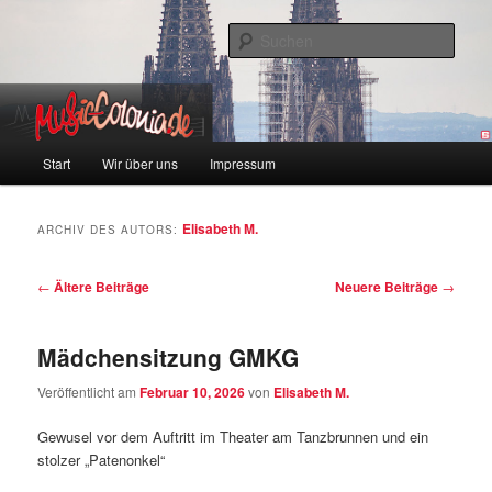
Zum
Zum
Colonia und Musik!
Inhalt
sekundären
Such
wechseln
Inhalt
wechseln
music-colonia
Hauptmenü
Start
Wir über uns
Impressum
Elisabeth M.
ARCHIV DES AUTORS:
Beitragsnavigation
←
Ältere Beiträge
Neuere Beiträge
→
Mädchensitzung GMKG
Veröffentlicht am
Februar 10, 2026
von
Elisabeth M.
Gewusel vor dem Auftritt im Theater am Tanzbrunnen und ein
stolzer „Patenonkel“