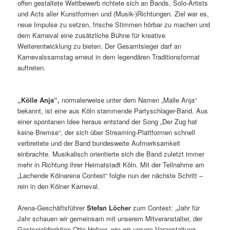
offen gestaltete Wettbewerb richtete sich an Bands, Solo-Artists
und Acts aller Kunstformen und (Musik-)Richtungen. Ziel war es,
neue Impulse zu setzen, frische Stimmen hörbar zu machen und
dem Karneval eine zusätzliche Bühne für kreative
Weiterentwicklung zu bieten. Der Gesamtsieger darf an
Karnevalssamstag erneut in dem legendären Traditionsformat
auftreten.
„Kölle Anja“,
normalerweise unter dem Namen „Malle Anja“
bekannt, ist eine aus Köln stammende Partyschlager-Band. Aus
einer spontanen Idee heraus entstand der Song „Der Zug hat
keine Bremse“, der sich über Streaming-Plattformen schnell
verbreitete und der Band bundesweite Aufmerksamkeit
einbrachte. Musikalisch orientierte sich die Band zuletzt immer
mehr in Richtung ihrer Heimatstadt Köln. Mit der Teilnahme am
„Lachende Kölnarena Contest“ folgte nun der nächste Schritt –
rein in den Kölner Karneval.
Arena-Geschäftsführer
Stefan Löcher
zum Contest: „Jahr für
Jahr schauen wir gemeinsam mit unserem Mitveranstalter, der
Gastspieldirektion Otto Hofner, wie wir unsere Veranstaltung