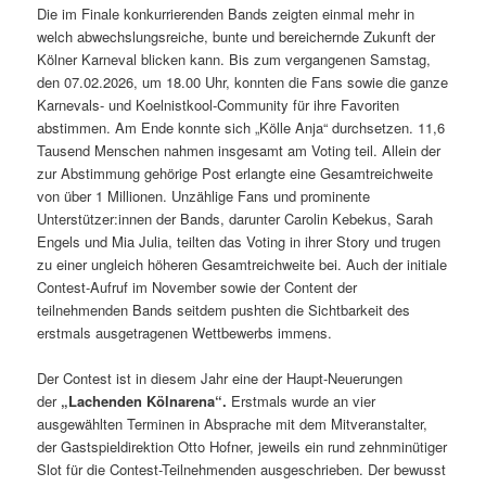
Die im Finale konkurrierenden Bands zeigten einmal mehr in
welch abwechslungsreiche, bunte und bereichernde Zukunft der
Kölner Karneval blicken kann. Bis zum vergangenen Samstag,
den 07.02.2026, um 18.00 Uhr, konnten die Fans sowie die ganze
Karnevals- und Koelnistkool-Community für ihre Favoriten
abstimmen. Am Ende konnte sich „Kölle Anja“ durchsetzen. 11,6
Tausend Menschen nahmen insgesamt am Voting teil. Allein der
zur Abstimmung gehörige Post erlangte eine Gesamtreichweite
von über 1 Millionen. Unzählige Fans und prominente
Unterstützer:innen der Bands, darunter Carolin Kebekus, Sarah
Engels und Mia Julia, teilten das Voting in ihrer Story und trugen
zu einer ungleich höheren Gesamtreichweite bei. Auch der initiale
Contest-Aufruf im November sowie der Content der
teilnehmenden Bands seitdem pushten die Sichtbarkeit des
erstmals ausgetragenen Wettbewerbs immens.
Der Contest ist in diesem Jahr eine der Haupt-Neuerungen
der
„Lachenden Kölnarena“.
Erstmals wurde an vier
ausgewählten Terminen in Absprache mit dem Mitveranstalter,
der Gastspieldirektion Otto Hofner, jeweils ein rund zehnminütiger
Slot für die Contest-Teilnehmenden ausgeschrieben. Der bewusst