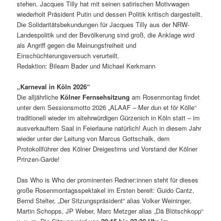
stehen. Jacques Tilly hat mit seinen satirischen Motivwagen
wiederholt Präsident Putin und dessen Politik kritisch dargestellt.
Die Solidaritätsbekundungen für Jacques Tilly aus der NRW-
Landespolitik und der Bevölkerung sind groß, die Anklage wird
als Angriff gegen die Meinungsfreiheit und
Einschüchterungsversuch verurteilt.
Redaktion: Bileam Bader und Michael Kerkmann
„Karneval in Köln 2026“
Die alljährliche
Kölner Fernsehsitzung
am Rosenmontag findet
unter dem Sessionsmotto 2026 „ALAAF – Mer dun et för Kölle“
traditionell wieder im altehrwürdigen Gürzenich in Köln statt – im
ausverkauftem Saal in Feierlaune natürlich! Auch in diesem Jahr
wieder unter der Leitung von Marcus Gottschalk, dem
Protokollführer des Kölner Dreigestirns und Vorstand der Kölner
Prinzen-Garde!
Das Who is Who der prominenten Redner:innen steht für dieses
große Rosenmontagsspektakel im Ersten bereit: Guido Cantz,
Bernd Stelter, „Der Sitzungspräsident“ alias Volker Weininger,
Martin Schopps, JP Weber, Marc Metzger alias „Dä Blötschkopp“