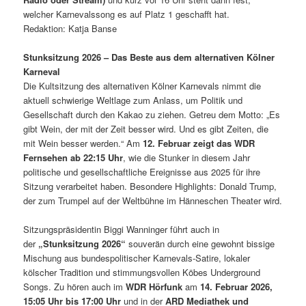
welcher Karnevalssong es auf Platz 1 geschafft hat.
Redaktion: Katja Banse
Stunksitzung 2026
–
Das Beste aus dem alternativen Kölner
Karneval
Die Kultsitzung des alternativen Kölner Karnevals nimmt die
aktuell schwierige Weltlage zum Anlass, um Politik und
Gesellschaft durch den Kakao zu ziehen. Getreu dem Motto: „Es
gibt Wein, der mit der Zeit besser wird. Und es gibt Zeiten, die
mit Wein besser werden.“ Am
12. Februar zeigt das WDR
Fernsehen ab 22:15 Uhr
, wie die Stunker in diesem Jahr
politische und gesellschaftliche Ereignisse aus 2025 für ihre
Sitzung verarbeitet haben. Besondere Highlights: Donald Trump,
der zum Trumpel auf der Weltbühne im Hänneschen Theater wird.
Sitzungspräsidentin Biggi Wanninger führt auch in
der
„Stunksitzung 2026“
souverän durch eine gewohnt bissige
Mischung aus bundespolitischer Karnevals-Satire, lokaler
kölscher Tradition und stimmungsvollen Köbes Underground
Songs. Zu hören auch im
WDR Hörfunk
am
14. Februar 2026,
15:05 Uhr bis 17:00 Uhr
und in der
ARD Mediathek und