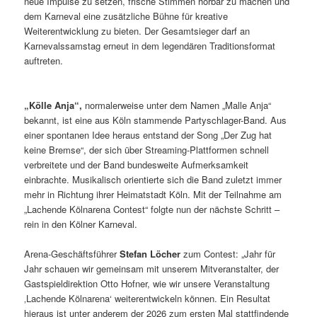
neue Impulse zu setzen, frische Stimmen hörbar zu machen und
dem Karneval eine zusätzliche Bühne für kreative
Weiterentwicklung zu bieten. Der Gesamtsieger darf an
Karnevalssamstag erneut in dem legendären Traditionsformat
auftreten.
„Kölle Anja“,
normalerweise unter dem Namen „Malle Anja“
bekannt, ist eine aus Köln stammende Partyschlager-Band. Aus
einer spontanen Idee heraus entstand der Song „Der Zug hat
keine Bremse“, der sich über Streaming-Plattformen schnell
verbreitete und der Band bundesweite Aufmerksamkeit
einbrachte. Musikalisch orientierte sich die Band zuletzt immer
mehr in Richtung ihrer Heimatstadt Köln. Mit der Teilnahme am
„Lachende Kölnarena Contest“ folgte nun der nächste Schritt –
rein in den Kölner Karneval.
Arena-Geschäftsführer
Stefan Löcher
zum Contest: „Jahr für
Jahr schauen wir gemeinsam mit unserem Mitveranstalter, der
Gastspieldirektion Otto Hofner, wie wir unsere Veranstaltung
‚Lachende Kölnarena‘ weiterentwickeln können. Ein Resultat
hieraus ist unter anderem der 2026 zum ersten Mal stattfindende