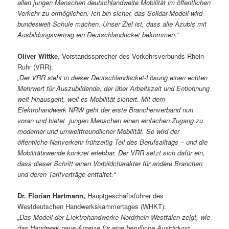
allen jungen Menschen deutschlandweite Mobilität im öffentlichen
Verkehr zu ermöglichen. Ich bin sicher, das Solidar-Modell wird
bundesweit Schule machen. Unser Ziel ist, dass alle Azubis mit
Ausbildungsvertrag ein Deutschlandticket bekommen.“
Oliver Wittke
, Vorstandssprecher des Verkehrsverbunds Rhein-
Ruhr (VRR):
„Der VRR sieht in dieser Deutschlandticket-Lösung einen echten
Mehrwert für Auszubildende, der über Arbeitszeit und Entlohnung
weit hinausgeht, weil es Mobilität sichert. Mit dem
Elektrohandwerk NRW geht der erste Branchenverband nun
voran und bietet jungen Menschen einen einfachen Zugang zu
moderner und umweltfreundlicher Mobilität. So wird der
öffentliche Nahverkehr frühzeitig Teil des Berufsalltags – und die
Mobilitätswende konkret erlebbar. Der VRR setzt sich dafür ein,
dass dieser Schritt einen Vorbildcharakter für andere Branchen
und deren Tarifverträge entfaltet.“
Dr. Florian Hartmann,
Hauptgeschäftsführer des
Westdeutschen Handwerkskammertages (WHKT):
„Das Modell der Elektrohandwerke Nordrhein-Westfalen zeigt, wie
das Handwerk neue Anreize für eine berufliche Ausbildung