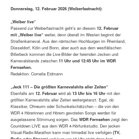
Donnerstag, 12. Februar 2026 (Weiberfastnacht):
„Weiber live“
Passend zur Weiberfastnacht geht’s an diesem
12. Februar
mit
„Weiber live“
weiter, denn überall im Westen beginnt der
Straßenkarneval. Aus den närrischen Hochburgen im Rheinland,
Düsseldorf, Köln und Bonn, aber auch aus dem westfälischen
Billerbeck kommen die Live-Bilder der feiernden Jecken und
Karnevalsbands zwischen
11 Uhr und 12:45 Uhr im WDR
Fernsehen.
Redaktion: Cornelia Eidmann
„Jeck 111 – Die größten Karnevalshits aller Zeiten“
Ebenfalls am
12. Februar
wird ab
13 Uhr bis 16 Uhr
mit den
größten Karnevalshits aller Zeiten weitergetanzt. Egal, ob
Klassiker, Ohrwurm oder Schunkelschätzchen – die von den
WDR 4 Hörerinnen und Hörern gevoteten Songs werden für
ausgelassene Stimmung sorgen. Das
WDR Fernsehen
zeigt den
Countdown LIVE aus dem WDR 4-Hörfunkstudio. Den jecken
Visual-Radio-Marathon kann man trimedial live verfolgen
(TV,
Radio oder Stream)
und kurz vor 16 Uhr steht dann fest,