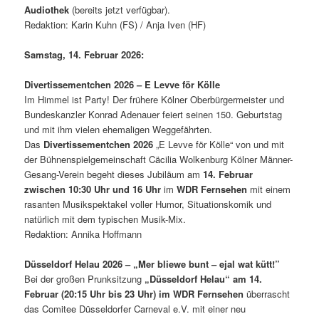
Audiothek
(bereits jetzt verfügbar).
Redaktion: Karin Kuhn (FS) / Anja Iven (HF)
Samstag, 14. Februar 2026:
Divertissementchen 2026 – E Levve för Kölle
Im Himmel ist Party! Der frühere Kölner Oberbürgermeister und
Bundeskanzler Konrad Adenauer feiert seinen 150. Geburtstag
und mit ihm vielen ehemaligen Weggefährten.
Das
Divertissementchen 2026
„E Levve för Kölle“ von und mit
der Bühnenspielgemeinschaft Cäcilia Wolkenburg Kölner Männer-
Gesang-Verein begeht dieses Jubiläum am
14. Februar
zwischen 10:30 Uhr und 16 Uhr
im
WDR Fernsehen
mit einem
rasanten Musikspektakel voller Humor, Situationskomik und
natürlich mit dem typischen Musik-Mix.
Redaktion: Annika Hoffmann
Düsseldorf Helau 2026 – „Mer bliewe bunt – ejal wat kütt!”
Bei der großen Prunksitzung
„Düsseldorf Helau“ am 14.
Februar (20:15 Uhr bis 23 Uhr) im WDR Fernsehen
überrascht
das Comitee Düsseldorfer Carneval e.V. mit einer neu