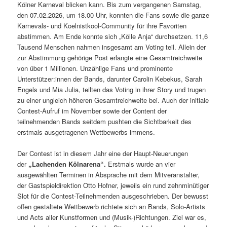
Kölner Karneval blicken kann. Bis zum vergangenen Samstag,
den 07.02.2026, um 18.00 Uhr, konnten die Fans sowie die ganze
Karnevals- und Koelnistkool-Community für ihre Favoriten
abstimmen. Am Ende konnte sich „Kölle Anja“ durchsetzen. 11,6
Tausend Menschen nahmen insgesamt am Voting teil. Allein der
zur Abstimmung gehörige Post erlangte eine Gesamtreichweite
von über 1 Millionen. Unzählige Fans und prominente
Unterstützer:innen der Bands, darunter Carolin Kebekus, Sarah
Engels und Mia Julia, teilten das Voting in ihrer Story und trugen
zu einer ungleich höheren Gesamtreichweite bei. Auch der initiale
Contest-Aufruf im November sowie der Content der
teilnehmenden Bands seitdem pushten die Sichtbarkeit des
erstmals ausgetragenen Wettbewerbs immens.
Der Contest ist in diesem Jahr eine der Haupt-Neuerungen
der
„Lachenden Kölnarena“.
Erstmals wurde an vier
ausgewählten Terminen in Absprache mit dem Mitveranstalter,
der Gastspieldirektion Otto Hofner, jeweils ein rund zehnminütiger
Slot für die Contest-Teilnehmenden ausgeschrieben. Der bewusst
offen gestaltete Wettbewerb richtete sich an Bands, Solo-Artists
und Acts aller Kunstformen und (Musik-)Richtungen. Ziel war es,