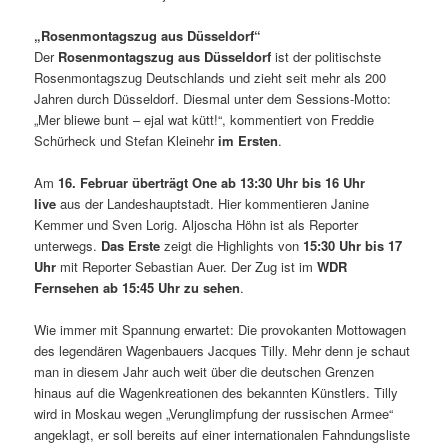
„Rosenmontagszug aus Düsseldorf“
Der
Rosenmontagszug aus Düsseldorf
ist der politischste
Rosenmontagszug Deutschlands und zieht seit mehr als 200
Jahren durch Düsseldorf. Diesmal unter dem Sessions-Motto:
„Mer bliewe bunt – ejal wat kütt!“, kommentiert von Freddie
Schürheck und Stefan Kleinehr
im Ersten
.
Am
16. Februar überträgt One ab 13:30 Uhr bis 16 Uhr
live
aus der Landeshauptstadt. Hier kommentieren Janine
Kemmer und Sven Lorig. Aljoscha Höhn ist als Reporter
unterwegs.
Das Erste
zeigt die Highlights von
15:30 Uhr bis 17
Uhr
mit Reporter Sebastian Auer. Der Zug ist im
WDR
Fernsehen ab 15:45 Uhr zu sehen
.
Wie immer mit Spannung erwartet: Die provokanten Mottowagen
des legendären Wagenbauers Jacques Tilly. Mehr denn je schaut
man in diesem Jahr auch weit über die deutschen Grenzen
hinaus auf die Wagenkreationen des bekannten Künstlers. Tilly
wird in Moskau wegen „Verunglimpfung der russischen Armee“
angeklagt, er soll bereits auf einer internationalen Fahndungsliste