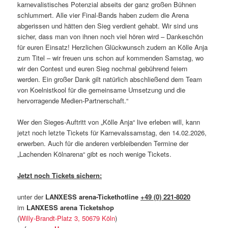
karnevalistisches Potenzial abseits der ganz großen Bühnen
schlummert. Alle vier Final-Bands haben zudem die Arena
abgerissen und hätten den Sieg verdient gehabt. Wir sind uns
sicher, dass man von ihnen noch viel hören wird – Dankeschön
für euren Einsatz! Herzlichen Glückwunsch zudem an Kölle Anja
zum Titel – wir freuen uns schon auf kommenden Samstag, wo
wir den Contest und euren Sieg nochmal gebührend feiern
werden. Ein großer Dank gilt natürlich abschließend dem Team
von Koelnistkool für die gemeinsame Umsetzung und die
hervorragende Medien-Partnerschaft.“
Wer den Sieges-Auftritt von „Kölle Anja“ live erleben will, kann
jetzt noch letzte Tickets für Karnevalssamstag, den 14.02.2026,
erwerben. Auch für die anderen verbleibenden Termine der
„Lachenden Kölnarena“ gibt es noch wenige Tickets.
Jetzt noch Tickets sichern:
unter der
LANXESS arena-Tickethotline
+49 (0) 221-8020
im
LANXESS arena Ticketshop
(
Willy-Brandt-Platz 3, 50679 Köln
)