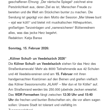
geschaffenen Ehrung: „Der närrische Spiegel“ zeichnet eine
Persönlichkeit aus, deren Ziel es ist, Menschen Freude zu
bereiten und die Welt ein Stückchen bunter zu machen. Die
Sendung ist geprägt von dem Motto der Session „Mer bliewe bunt
– ejal war kütt!“ und bietet mit musikalischen Höhepunkten,
großartigen Tanzeinlagen und „narrensicheren“ Büttenrednern
alles, was das jecke Herz begehrt.
Redaktion: Katja Banse
Sonntag, 15. Februar 2026:
„Kölner Schull- un Veedelszöch 2026“
Die
Kölner Schull- un Veedelszöch
stehen für das Herz des
Straßenkarnevals! Mehr als 8000 Teilnehmende aus 42 Schulen
und 48 Veedelsvereinen sind am
15. Februar
mit ihren
handgemachten Kostümen auf den Beinen und greifen vielfach
das Kölner Sessionsmotto „ALAAF – Mer dun et för Kölle!“ auf.
Am Straßenrand werden bis 250.000 jubelnde Jecken erwartet.
Das
WDR Fernsehen
fängt zwischen
12:30 Uhr und 15:40
Uhr
die frechen und bunten Botschaften ein, die vor allem sagen
sollen: Unsere Stadt ist tolerant und vielfältig im
Zusammenleben!