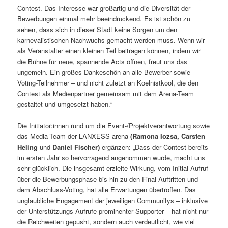
Contest. Das Interesse war großartig und die Diversität der
Bewerbungen einmal mehr beeindruckend. Es ist schön zu
sehen, dass sich in dieser Stadt keine Sorgen um den
karnevalistischen Nachwuchs gemacht werden muss. Wenn wir
als Veranstalter einen kleinen Teil beitragen können, indem wir
die Bühne für neue, spannende Acts öffnen, freut uns das
ungemein. Ein großes Dankeschön an alle Bewerber sowie
Voting-Teilnehmer – und nicht zuletzt an Koelnistkool, die den
Contest als Medienpartner gemeinsam mit dem Arena-Team
gestaltet und umgesetzt haben.“
Die Initiator:innen rund um die Event-/Projektverantwortung sowie
das Media-Team der LANXESS arena
(Ramona Iozsa, Carsten
Heling
und
Daniel Fischer)
ergänzen: „Dass der Contest bereits
im ersten Jahr so hervorragend angenommen wurde, macht uns
sehr glücklich. Die insgesamt erzielte Wirkung, vom Initial-Aufruf
über die Bewerbungsphase bis hin zu den Final-Auftritten und
dem Abschluss-Voting, hat alle Erwartungen übertroffen. Das
unglaubliche Engagement der jeweiligen Communitys – inklusive
der Unterstützungs-Aufrufe prominenter Supporter – hat nicht nur
die Reichweiten gepusht, sondern auch verdeutlicht, wie viel