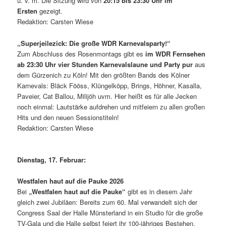
u. v. m. Die Sitzung wird von
20:15 bis 23:30 Uhr im
Ersten
gezeigt.
Redaktion: Carsten Wiese
„Superjeilezick: Die große WDR Karnevalsparty!“
Zum Abschluss des Rosenmontags gibt es
im WDR Fernsehen
ab 23:30 Uhr vier Stunden Karnevalslaune und Party pur
aus
dem Gürzenich zu Köln! Mit den größten Bands des Kölner
Karnevals: Bläck Fööss, Klüngelköpp, Brings, Höhner, Kasalla,
Paveier, Cat Ballou, Milijöh uvm. Hier heißt es für alle Jecken
noch einmal: Lautstärke aufdrehen und mitfeiern zu allen großen
Hits und den neuen Sessionstiteln!
Redaktion: Carsten Wiese
Dienstag, 17. Februar:
Westfalen haut auf die Pauke 2026
Bei
„Westfalen haut auf die Pauke“
gibt es in diesem Jahr
gleich zwei Jubiläen: Bereits zum 60. Mal verwandelt sich der
Congress Saal der Halle Münsterland in ein Studio für die große
TV-Gala und die Halle selbst feiert ihr 100-jähriges Bestehen.