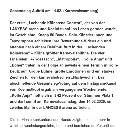
Gesamtsieg-Auftritt am 14.02. (Karnevalssamstag)
Der erste „Lachende Kölnarena Contest“, der von der
LANXESS arena und Koelnistkool ins Leben gerufen wurde,
ist Geschichte. Knapp 50 Bands, Solo-Künstler:innen und
Tanzgruppen schickten ihre Bewerbungs-Videos ein und
strebten nach einem Debüt-Auftritt in der „Lachenden
Kölnarena“ – Kölns größter Karnevalsbühne. Die vier
Finalisten „47Koe11sch“, „Mätropolis“, „Kölle Anja“ und
„Bohei“ traten in der Folge an jeweils einem Termin in Köln-
Deutz auf. Große Bühne, große Emotionen und ein starkes
Zeichen für den karnevalistischen „Nachwuchs“. Das
abschließende Gesamtsieg-Voting auf dem Instagram-Kanal
von Koelnistkool ergab am vergangenen Wochenende:
„Kölle Anja“ holt sich mit 42 Prozent der Stimmen Platz 1
und darf somit am Karnevalssamstag, den 14.02.2026, ein
zweites Mal in der LANXESS arena auftreten.
Die im Finale konkurrierenden Bands zeigten einmal mehr in
welch abwechslungsreiche, bunte und bereichernde Zukunft der