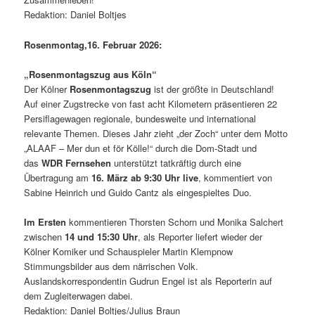
Redaktion: Daniel Boltjes
Rosenmontag,16. Februar 2026:
„Rosenmontagszug aus Köln“
Der Kölner
Rosenmontagszug
ist der größte in Deutschland!
Auf einer Zugstrecke von fast acht Kilometern präsentieren 22
Persiflagewagen regionale, bundesweite und international
relevante Themen. Dieses Jahr zieht „der Zoch“ unter dem Motto
„ALAAF – Mer dun et för Kölle!“ durch die Dom-Stadt und
das
WDR Fernsehen
unterstützt tatkräftig durch eine
Übertragung am
16. März ab 9:30 Uhr live
, kommentiert von
Sabine Heinrich und Guido Cantz als eingespieltes Duo.
Im Ersten
kommentieren Thorsten Schorn und Monika Salchert
zwischen
14 und 15:30 Uhr
, als Reporter liefert wieder der
Kölner Komiker und Schauspieler Martin Klempnow
Stimmungsbilder aus dem närrischen Volk.
Auslandskorrespondentin Gudrun Engel ist als Reporterin auf
dem Zugleiterwagen dabei.
Redaktion: Daniel Boltjes/Julius Braun